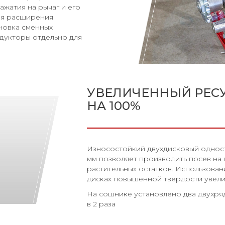
ажатия на рычаг и его
ля расширения
новка сменных
едукторы отдельно для
УВЕЛИЧЕННЫЙ РЕС
НА 100%
Износостойкий двухдисковый однос
мм позволяет производить посев на
растительных остатков. Использова
дисках повышенной твердости увели
На сошнике установлено два двухря
в 2 раза