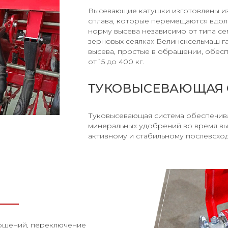
Высевающие катушки изготовлены и
сплава, которые перемещаются вдоль
норму высева независимо от типа с
зерновых сеялках Белинсксельмаш 
высева, простые в обращении, обес
от 15 до 400 кг.
ТУКОВЫСЕВАЮЩАЯ 
Туковысевающая система обеспечива
минеральных удобрений во время вы
активному и стабильному послевсхо
ошений, переключение