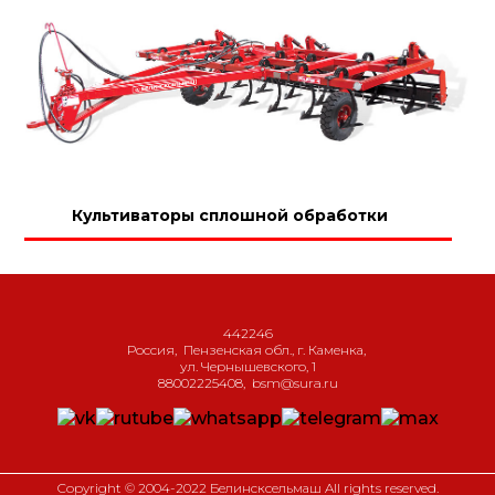
Культиваторы сплошной обработки
442246
Россия
,
Пензенская обл., г. Каменка
,
ул. Чернышевского, 1
88002225408
,
bsm@sura.ru
Copyright © 2004-2022 Белинсксельмаш All rights reserved.