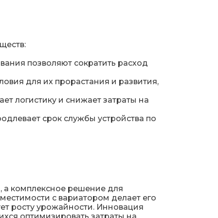
ществ:
ования позволяют сократить расход
овия для их прорастания и развития,
ает логистику и снижает затраты на
родлевает срок службы устройства по
 а комплексное решение для
местимости с вариатором делает его
ует росту урожайности. Инновация
ихся оптимизировать затраты на