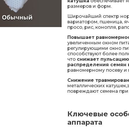
катушка
обеспечивает 
размеров и форм.
Широчайший спектр норм
вариатором, пшеница, ячм
просо, рис, конопля, рап
Повышает равномернос
увеличенным окном пит
регулирующими окно пит
способствуют более пол
что
снижает пульсацию
распределения семян в
равномерному посеву и
Снижение травмирован
металлических катушек
повреждают семена при 
Ключевые особ
аппарата