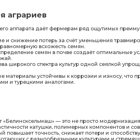
я аграриев
го аппарата даёт фермерам ряд ощутимых преиму
ие и снижение потерь за счёт уменьшения травмир
 равномерную всхожесть семян.
пределение семян в почве создаёт оптимальные усл
жай.
сева широкого спектра культур одной сеялкой упрощ
е материалы устойчивы к коррозии и износу, что п
ми и турецкими аналогами.
Белинсксельмаш» — это не просто модернизация,
астичности катушки, полимерных компонентов и сов
й повышает точность, снижает потери и способств
аботающих с разнообразными культурами и стремящ