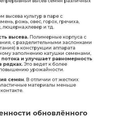
непрерывный высев семян различных
 высева культур в паре с
ень, рожь, овес, горох, гречиха,
с, люцерна,клевер и тд.
ть высева.
Полимерные корпуса с
ания, с разделительными заслонками
ания) в конструкции аппарата
ному заполнению катушки семенами,
 потока и улучшает равномерность
 рядках.
Это ведет к более
 повышению урожайности.
ия семян
. В отличии от жестких
,эластичные материалы меньше
контакте.
енности обновлённого