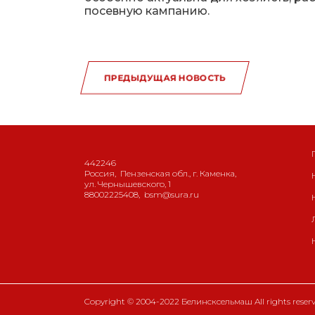
посевную кампанию.
ПРЕДЫДУЩАЯ НОВОСТЬ
442246
Россия
,
Пензенская обл., г. Каменка
,
ул. Чернышевского, 1
88002225408
,
bsm@sura.ru
Copyright © 2004-2022 Белинсксельмаш All rights reserv