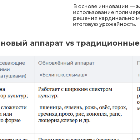
В основе инновации —
э
использование полимерн
решения кардинально ме
итоговую урожайность.
 новый аппарат vs традиционны